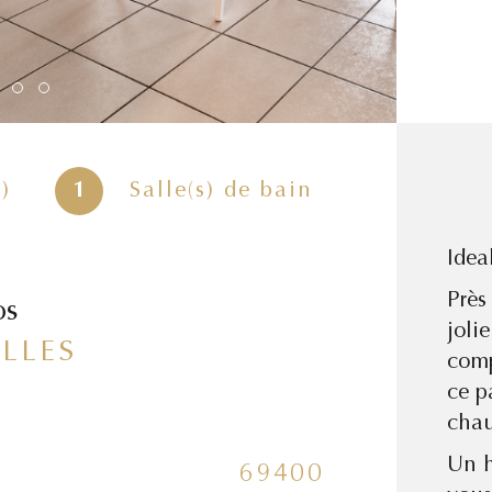
)
1
Salle(s) de bain
Idea
Près
os
joli
ELLES
comp
ce p
chau
Un h
69400
No
Caractér