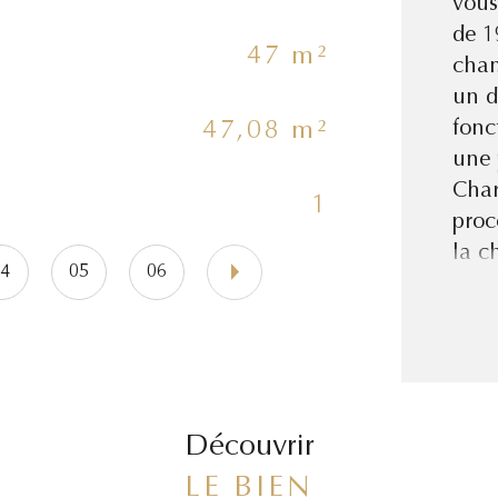
vous
de 1
47 m²
As
cham
un d
fonc
47,08 m²
Nb 
une 
Char
1
Cui
proc
la c
04
05
06
Leme
38
Découvrir
LE BIEN