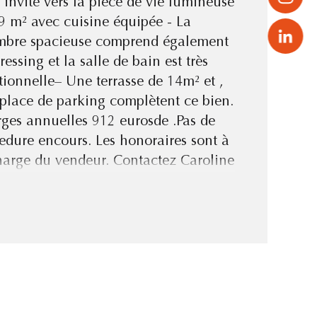
 invite vers la pièce de vie lumineuse
9 m² avec cuisine équipée - La
censeur
bre spacieuse comprend également
ressing et la salle de bain est très
tionnelle– Une terrasse de 14m² et ,
de salle de bains
place de parking complètent ce bien.
ges annuelles 912 eurosde .Pas de
sine
edure encours. Les honoraires sont à
harge du vendeur. Contactez Caroline
unier Elle Immobilier 07 81 74 16