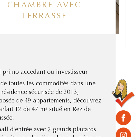
CHAMBRE AVEC
TERRASSE
l primo accedant ou investisseur
 de toutes les commodités dans une
e résidence sécurisée de 2013,
osée de 49 appartements, découvrez
arfait T2 de 47 m² situé en Rez de
ssée.
all d'entrée avec 2 grands placards
mbre de pièces
istiques
Valeurs