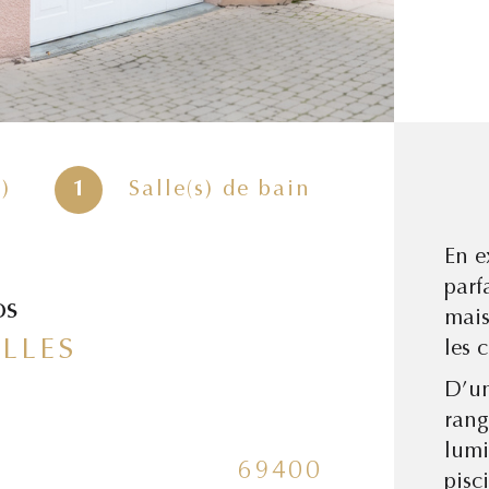
)
1
Salle(s) de bain
En e
parf
os
mais
ELLES
les 
D’un
rang
lumi
69400
No
Caractér
pisc