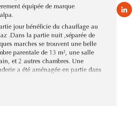
èrement équipée de marque
mbre de pièces
alpa.
artie jour bénéficie du chauffage au
gaz .Dans la partie nuit ,séparée de
mbre de niveaux
ques marches se trouvent une belle
bre parentale de 13 m², une salle
de salle de bains
ain, et 2 autres chambres. Une
derie a été aménagée en partie dans
arage de 50m² entièrement carrelé
 partie isolée .
out sur une belle parcelle arborée de
m², entierement close fermée par un
ail electrique.Une visite virtuelle s'
se . Contactez Caroline Lemeunier
 immobilier au 07.81.74.16.38