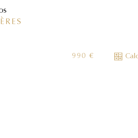
fos
ÈRES
990 €
Calc