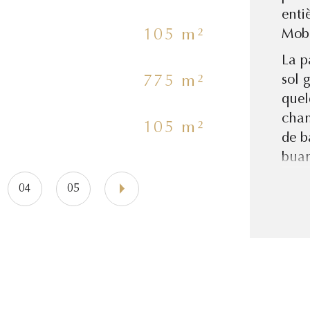
enti
105 m²
No
Mob
La p
sol 
775 m²
No
quel
cham
105 m²
Nb 
de b
buan
le g
04
05
eten
Le t
780 
port
impo
Elle